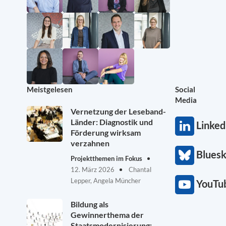
Meistgelesen
Social
Media
Vernetzung der Leseband-
Länder: Diagnostik und
Linked
Förderung wirksam
verzahnen
Blues
Projektthemen im Fokus
12. März 2026
Chantal
Lepper, Angela Müncher
YouTu
Bildung als
Gewinnerthema der
Staatsmodernisierung: