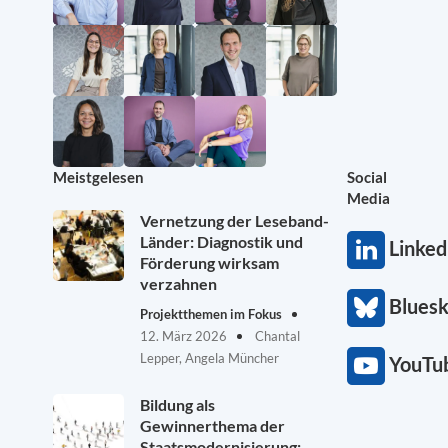
Meistgelesen
Social
Media
Vernetzung der Leseband-
Länder: Diagnostik und
Linked
Förderung wirksam
verzahnen
Blues
Projektthemen im Fokus
12. März 2026
Chantal
Lepper, Angela Müncher
YouTu
Bildung als
Gewinnerthema der
Staatsmodernisierung: