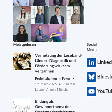
Meistgelesen
Social
Media
Vernetzung der Leseband-
Länder: Diagnostik und
Linked
Förderung wirksam
verzahnen
Blues
Projektthemen im Fokus
12. März 2026
Chantal
Lepper, Angela Müncher
YouTu
Bildung als
Gewinnerthema der
Staatsmodernisierung: