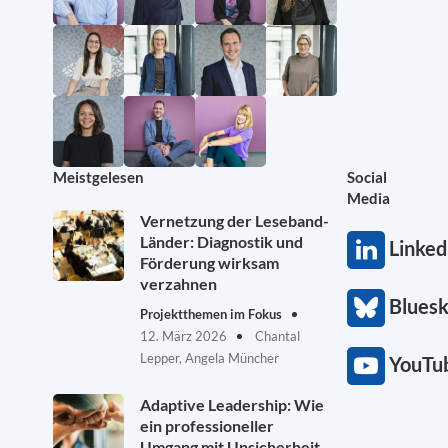
Meistgelesen
Social
Media
Vernetzung der Leseband-
Länder: Diagnostik und
Linked
Förderung wirksam
verzahnen
Blues
Projektthemen im Fokus
12. März 2026
Chantal
Lepper, Angela Müncher
YouTu
Adaptive Leadership: Wie
ein professioneller
Umgang mit Unsicherheit