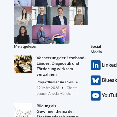
Meistgelesen
Social
Media
Vernetzung der Leseband-
Länder: Diagnostik und
Linked
Förderung wirksam
verzahnen
Blues
Projektthemen im Fokus
12. März 2026
Chantal
Lepper, Angela Müncher
YouTu
Bildung als
Gewinnerthema der
Staatsmodernisierung: