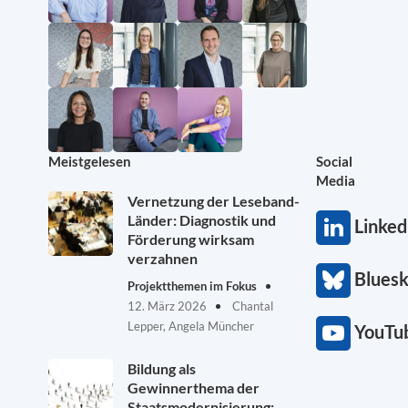
Meistgelesen
Social
Media
Vernetzung der Leseband-
Länder: Diagnostik und
Linked
Förderung wirksam
verzahnen
Blues
Projektthemen im Fokus
12. März 2026
Chantal
Lepper, Angela Müncher
YouTu
Bildung als
Gewinnerthema der
Staatsmodernisierung: