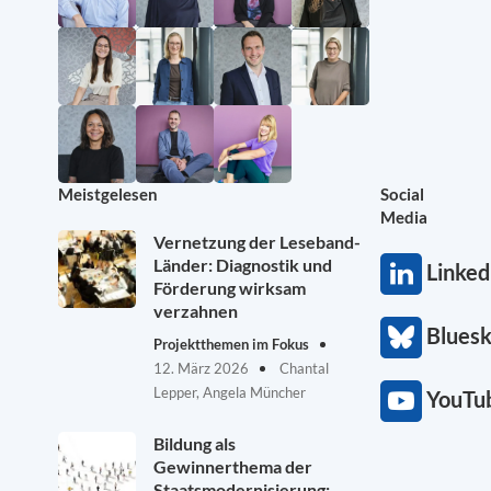
Meistgelesen
Social
Media
Vernetzung der Leseband-
Länder: Diagnostik und
Linked
Förderung wirksam
verzahnen
Blues
Projektthemen im Fokus
12. März 2026
Chantal
Lepper, Angela Müncher
YouTu
Bildung als
Gewinnerthema der
Staatsmodernisierung: