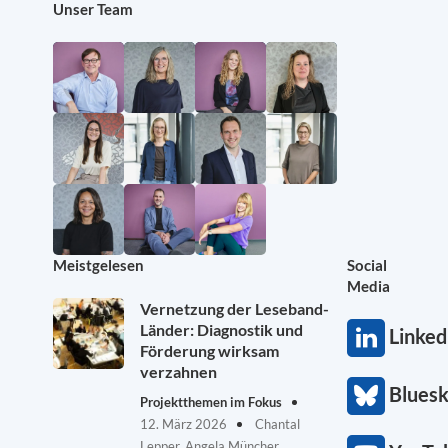
Unser Team
Meistgelesen
Social
Media
Vernetzung der Leseband-
Länder: Diagnostik und
Linked
Förderung wirksam
verzahnen
Blues
Projektthemen im Fokus
12. März 2026
Chantal
Lepper, Angela Müncher