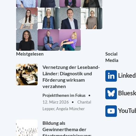
Meistgelesen
Social
Media
Vernetzung der Leseband-
Länder: Diagnostik und
Linked
Förderung wirksam
verzahnen
Blues
Projektthemen im Fokus
12. März 2026
Chantal
Lepper, Angela Müncher
YouTu
Bildung als
Gewinnerthema der
Staatsmodernisierung: