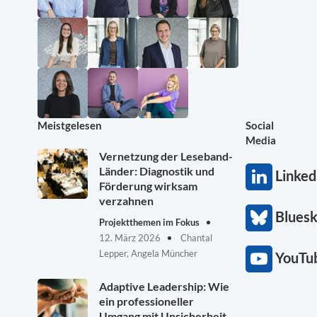
Meistgelesen
Social
Media
Vernetzung der Leseband-
Länder: Diagnostik und
Linked
Förderung wirksam
verzahnen
Blues
Projektthemen im Fokus
12. März 2026
Chantal
Lepper, Angela Müncher
YouTu
Adaptive Leadership: Wie
ein professioneller
Umgang mit Unsicherheit