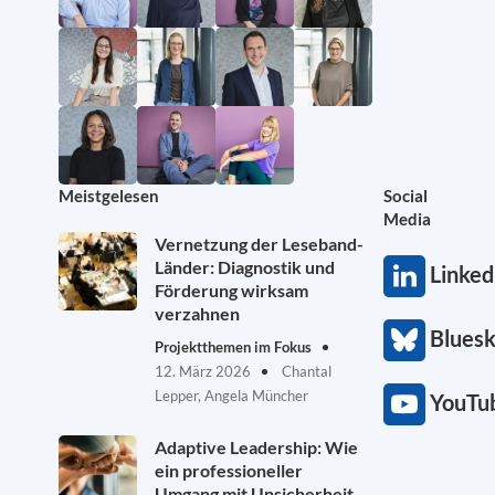
Meistgelesen
Social
Media
Vernetzung der Leseband-
Länder: Diagnostik und
Linked
Förderung wirksam
verzahnen
Blues
Projektthemen im Fokus
12. März 2026
Chantal
Lepper, Angela Müncher
YouTu
Adaptive Leadership: Wie
ein professioneller
Umgang mit Unsicherheit