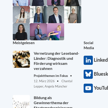
Meistgelesen
Social
Media
Vernetzung der Leseband-
Länder: Diagnostik und
Linked
Förderung wirksam
verzahnen
Blues
Projektthemen im Fokus
12. März 2026
Chantal
Lepper, Angela Müncher
YouTu
Bildung als
Gewinnerthema der
Staatsmodernisierung: