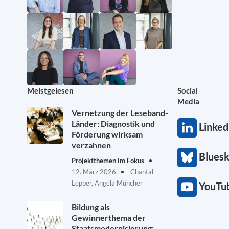
Meistgelesen
Social
Media
Vernetzung der Leseband-
Länder: Diagnostik und
Linked
Förderung wirksam
verzahnen
Blues
Projektthemen im Fokus
12. März 2026
Chantal
Lepper, Angela Müncher
YouTu
Bildung als
Gewinnerthema der
Staatsmodernisierung: