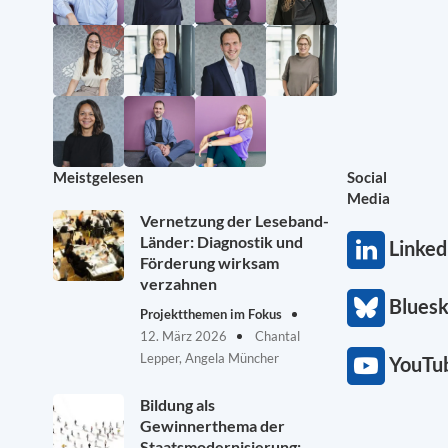
Meistgelesen
Social
Media
Vernetzung der Leseband-
Länder: Diagnostik und
Linked
Förderung wirksam
verzahnen
Blues
Projektthemen im Fokus
12. März 2026
Chantal
Lepper, Angela Müncher
YouTu
Bildung als
Gewinnerthema der
Staatsmodernisierung: