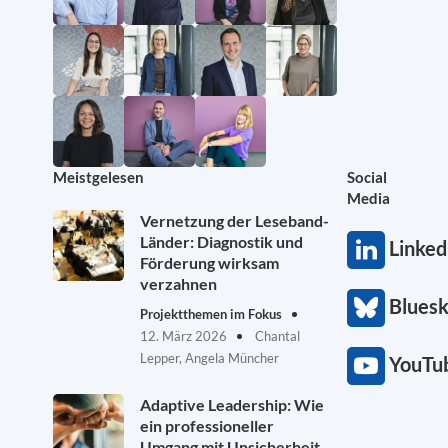
Meistgelesen
Social
Media
Vernetzung der Leseband-
Länder: Diagnostik und
Linked
Förderung wirksam
verzahnen
Blues
Projektthemen im Fokus
12. März 2026
Chantal
Lepper, Angela Müncher
YouTu
Adaptive Leadership: Wie
ein professioneller
Umgang mit Unsicherheit