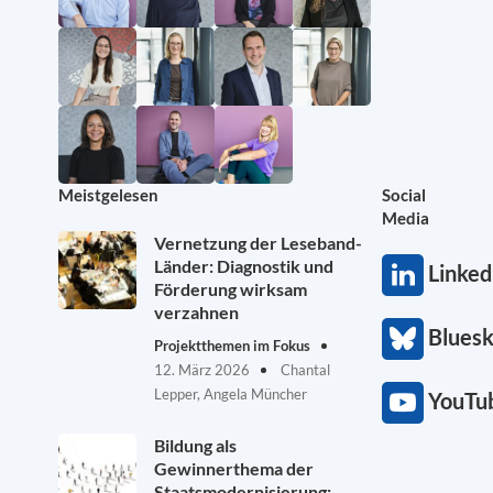
Meistgelesen
Social
Media
Vernetzung der Leseband-
Länder: Diagnostik und
Linked
Förderung wirksam
verzahnen
Blues
Projektthemen im Fokus
12. März 2026
Chantal
Lepper, Angela Müncher
YouTu
Bildung als
Gewinnerthema der
Staatsmodernisierung: