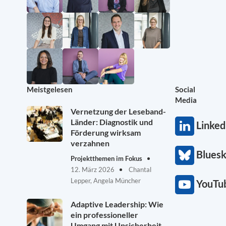
Meistgelesen
Social
Media
Vernetzung der Leseband-
Länder: Diagnostik und
Linked
Förderung wirksam
verzahnen
Blues
Projektthemen im Fokus
12. März 2026
Chantal
Lepper, Angela Müncher
YouTu
Adaptive Leadership: Wie
ein professioneller
Umgang mit Unsicherheit