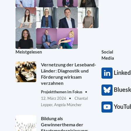
Meistgelesen
Social
Media
Vernetzung der Leseband-
Länder: Diagnostik und
Linked
Förderung wirksam
verzahnen
Blues
Projektthemen im Fokus
12. März 2026
Chantal
Lepper, Angela Müncher
YouTu
Bildung als
Gewinnerthema der
Staatsmodernisierung: