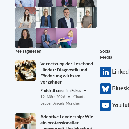
Meistgelesen
Social
Media
Vernetzung der Leseband-
Länder: Diagnostik und
Linked
Förderung wirksam
verzahnen
Blues
Projektthemen im Fokus
12. März 2026
Chantal
Lepper, Angela Müncher
YouTu
Adaptive Leadership: Wie
ein professioneller
Umgang mit Unsicherheit