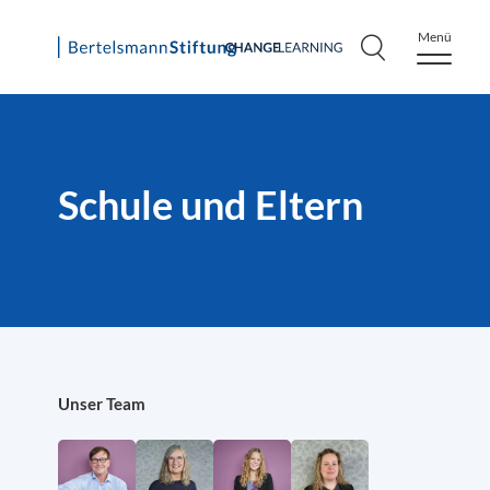
Menü
Skip
to
content
Schule und Eltern
Unser Team