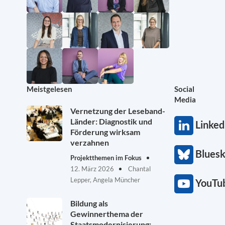
Meistgelesen
Social
Media
Vernetzung der Leseband-
Länder: Diagnostik und
Linked
Förderung wirksam
verzahnen
Blues
Projektthemen im Fokus
12. März 2026
Chantal
Lepper, Angela Müncher
YouTu
Bildung als
Gewinnerthema der
Staatsmodernisierung: