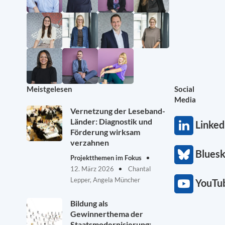
Meistgelesen
Social
Media
Vernetzung der Leseband-
Länder: Diagnostik und
Linked
Förderung wirksam
verzahnen
Blues
Projektthemen im Fokus
12. März 2026
Chantal
Lepper, Angela Müncher
YouTu
Bildung als
Gewinnerthema der
Staatsmodernisierung: