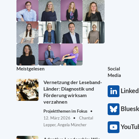
Meistgelesen
Social
Media
Vernetzung der Leseband-
Länder: Diagnostik und
Linked
Förderung wirksam
verzahnen
Blues
Projektthemen im Fokus
12. März 2026
Chantal
Lepper, Angela Müncher
YouTu