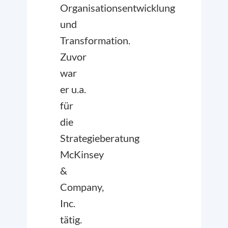
Organisationsentwicklung
und
Transformation.
Zuvor
war
er u.a.
für
die
Strategieberatung
McKinsey
&
Company,
Inc.
tätig.