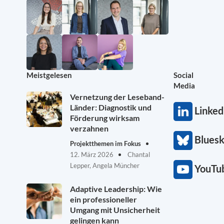
Meistgelesen
Social
Media
Vernetzung der Leseband-
Länder: Diagnostik und
Linked
Förderung wirksam
verzahnen
Blues
Projektthemen im Fokus
12. März 2026
Chantal
Lepper, Angela Müncher
YouTu
Adaptive Leadership: Wie
ein professioneller
Umgang mit Unsicherheit
gelingen kann