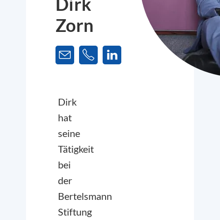
Dirk
Zorn
Dirk
hat
seine
Tätigkeit
bei
der
Bertelsmann
Stiftung