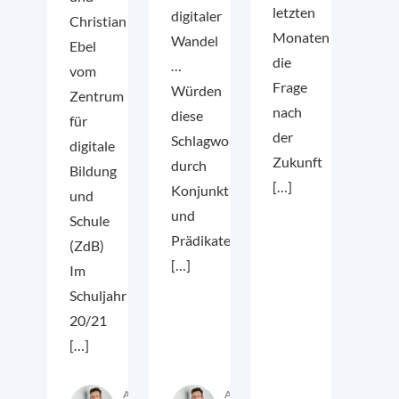
letzten
digitaler
Christian
Monaten
Wandel
Ebel
die
…
vom
Frage
Würden
Zentrum
nach
diese
für
der
Schlagworte
digitale
Zukunft
durch
Bildung
[…]
Konjunktionen
und
und
Schule
Prädikate
(ZdB)
[…]
Im
Schuljahr
20/21
[…]
Autor:in
Autor:in