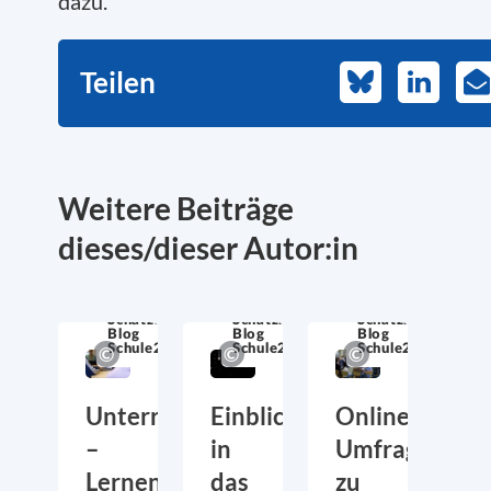
dazu.
Teilen
Bluesky
LinkedIn
E-
Ma
Weitere Beiträge
dieses/dieser Autor:in
Schatzkiste
Schatzkiste
Schatzkiste
Blog
Blog
Blog
Schule21
Schule21
Schule21
Unterrichtsentwicklung
Einblicke
Online-
–
in
Umfrage
Lernen
das
zu