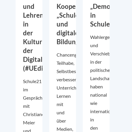
und
Kooperationsprojekt
„Demokratieb
Lehren
„Schule
in
in
und
Schulen“
der
digitale
Wahlergebnisse
Kultur
Bildung“
und
der
Verschiebungen
Chancengerechtigkeit,
Digitalität
in der
Teilhabe,
(#UEdigital)
politischen
Selbstbestimmung,
Landschaft
verbesserte
Schule21
haben
Unterrichtsqualität,
im
national
Lernen
Gespräch
wie
mit
mit
international
und
Christiane
in
über
Meier
den
Medien,
und