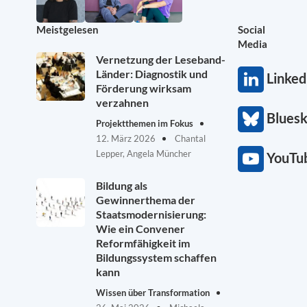
Meistgelesen
Social
Media
Vernetzung der Leseband-
Länder: Diagnostik und
Linked
Förderung wirksam
verzahnen
Blues
Projektthemen im Fokus
12. März 2026
Chantal
Lepper, Angela Müncher
YouTu
Bildung als
Gewinnerthema der
Staatsmodernisierung:
Wie ein Convener
Reformfähigkeit im
Bildungssystem schaffen
kann
Wissen über Transformation