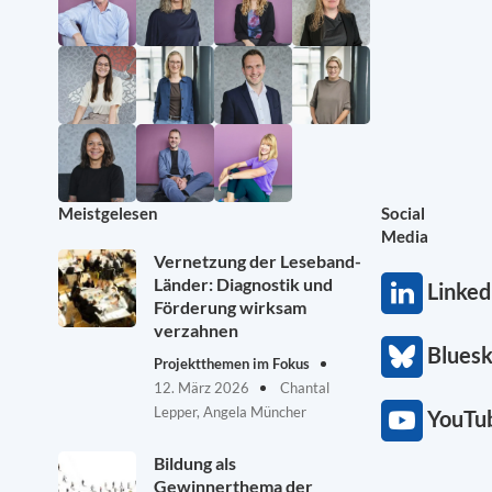
Meistgelesen
Social
Media
Vernetzung der Leseband-
Länder: Diagnostik und
Linked
Förderung wirksam
verzahnen
Blues
Projektthemen im Fokus
12. März 2026
Chantal
Lepper, Angela Müncher
YouTu
Bildung als
Gewinnerthema der