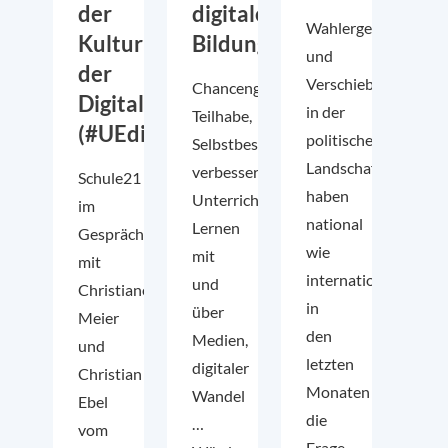
der
digitale
Wahlergebnisse
Kultur
Bildung“
und
der
Verschiebungen
Chancengerechtigkeit,
Digitalität
in der
Teilhabe,
(#UEdigital)
politischen
Selbstbestimmung,
Landschaft
verbesserte
Schule21
haben
Unterrichtsqualität,
im
national
Lernen
Gespräch
wie
mit
mit
international
und
Christiane
in
über
Meier
den
Medien,
und
letzten
digitaler
Christian
Monaten
Wandel
Ebel
die
…
vom
Frage