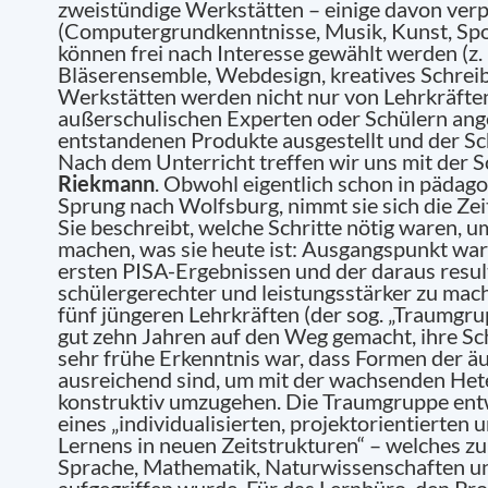
zweistündige Werkstätten – einige davon verp
(Computergrundkenntnisse, Musik, Kunst, Spor
können frei nach Interesse gewählt werden (z. 
Bläserensemble, Webdesign, kreatives Schreib
Werkstätten werden nicht nur von Lehrkräfte
außerschulischen Experten oder Schülern an
entstandenen Produkte ausgestellt und der Sch
Nach dem Unterricht treffen wir uns mit der Sc
Riekmann
. Obwohl eigentlich schon in pädag
Sprung nach Wolfsburg, nimmt sie sich die Zeit
Sie beschreibt, welche Schritte nötig waren, 
machen, was sie heute ist: Ausgangspunkt war
ersten PISA-Ergebnissen und der daraus resul
schülergerechter und leistungsstärker zu mach
fünf jüngeren Lehrkräften (der sog. „Traumgru
gut zehn Jahren auf den Weg gemacht, ihre Sc
sehr frühe Erkenntnis war, dass Formen der ä
ausreichend sind, um mit der wachsenden Hete
konstruktiv umzugehen. Die Traumgruppe ent
eines „individualisierten, projektorientierten 
Lernens in neuen Zeitstrukturen“ – welches z
Sprache, Mathematik, Naturwissenschaften u
aufgegriffen wurde. Für das Lernbüro, den Pro