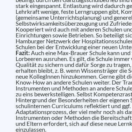
stark eingespannt. Entlastung wird dadurch ge
Lehrkraft wenige, feste Lerngruppen gibt, K
(gemeinsame Unterrichtsplanung) und generel
Selbstwirksamkeitsüberzeugung und Zufrieden
Kooperiert wird auch mit anderen Schulen un
Einrichtungen sowie Betrieben. So beteiligt s
Hamburger Netzwerk der Hospitationsschulen
Schulen bei der Entwicklung einer neuen Unter
Fazit:
Auch eine Max-Brauer Schule kann und wi
Lorbeeren ausruhen. Es gilt, die Schule immer 
Qualität zu sichern und dafür Sorge zu tragen
erhalten bleibt, z. B. wenn Wissensträger die 
neue KollegInnen hinzukommen. Gerne gibt di
Know-How an andere Schulen weiter. Der Tra
Instrumenten und Methoden an andere Schulen 
zu eins bewerkstelligen. Selbst Kompetenzra
Hintergrund der Besonderheiten der eigenen 
schulinternen Curriculums reflektiert und ggf
Adaptationsprozess, der viel mehr noch als da
Instrumenten oder Methoden die Bereitschaft
und Eltern erfordert, sich auf diese neue Lern
einzulassen.