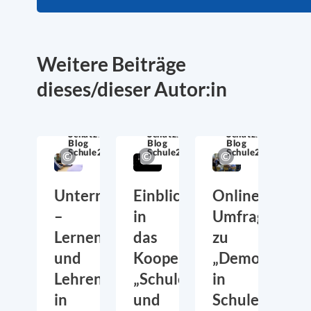
Weitere Beiträge
dieses/dieser Autor:in
Schatzkiste
Schatzkiste
Schatzkiste
Blog
Blog
Blog
Schule21
Schule21
Schule21
Unterrichtsentwicklung
Einblicke
Online-
–
in
Umfrage
Lernen
das
zu
und
Kooperationsprojekt
„Demokratieb
Lehren
„Schule
in
in
und
Schulen“