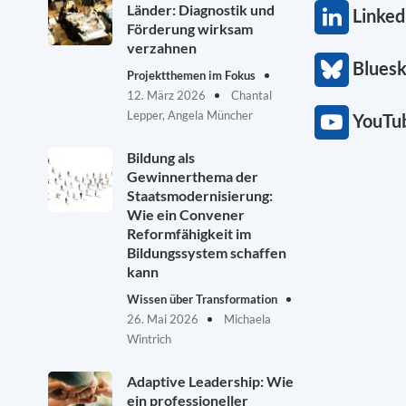
Länder: Diagnostik und
Linked
Förderung wirksam
verzahnen
Blues
Projektthemen im Fokus
12. März 2026
Chantal
Lepper, Angela Müncher
YouTu
Bildung als
Gewinnerthema der
Staatsmodernisierung:
Wie ein Convener
Reformfähigkeit im
Bildungssystem schaffen
kann
Wissen über Transformation
26. Mai 2026
Michaela
Wintrich
Adaptive Leadership: Wie
ein professioneller