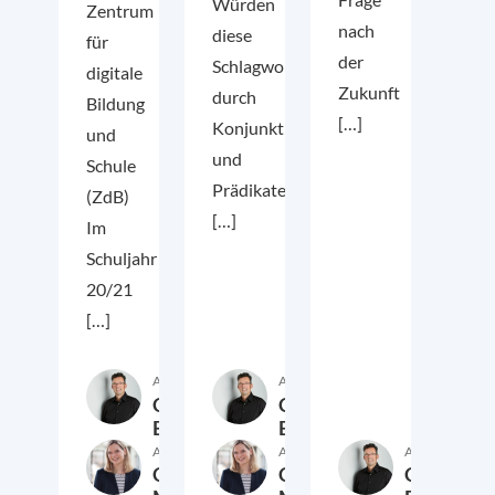
Würden
Zentrum
nach
diese
für
der
Schlagworte
digitale
Zukunft
durch
Bildung
[…]
Konjunktionen
und
und
Schule
Prädikate
(ZdB)
[…]
Im
Schuljahr
20/21
[…]
Autor:in
Autor:in
Christian
Christian
Ebel
Ebel
Autor:in
Autor:in
Autor:in
Christiane
Christiane
Christian