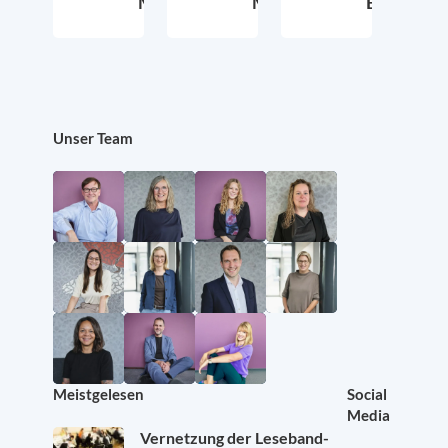
Meier
Meier
Ebel
11. Mai 2022
19. Januar 2022
3. No
Unser Team
Meistgelesen
Social
Media
Vernetzung der Leseband-