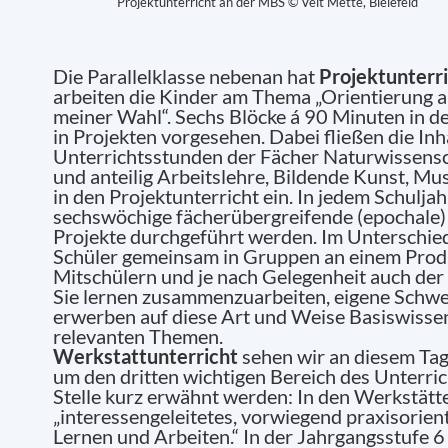
Projektunterricht an der MBS © Veit Mette, Bielefeld
Die Parallelklasse nebenan hat
Projektunterr
arbeiten die Kinder am Thema „Orientierung a
meiner Wahl“. Sechs Blöcke á 90 Minuten in d
in Projekten vorgesehen. Dabei fließen die Inh
Unterrichtsstunden der Fächer Naturwissensch
und anteilig Arbeitslehre, Bildende Kunst, M
in den Projektunterricht ein. In jedem Schulja
sechswöchige fächerübergreifende (epochale)
Projekte durchgeführt werden. Im Unterschie
Schüler gemeinsam in Gruppen an einem Produ
Mitschülern und je nach Gelegenheit auch der 
Sie lernen zusammenzuarbeiten, eigene Schwe
erwerben auf diese Art und Weise Basiswissen 
relevanten Themen.
Werkstattunterricht
sehen wir an diesem Tag l
um den dritten wichtigen Bereich des Unterrich
Stelle kurz erwähnt werden: In den Werkstätt
„interessengeleitetes, vorwiegend praxisorien
Lernen und Arbeiten.“ In der Jahrgangsstufe 6 