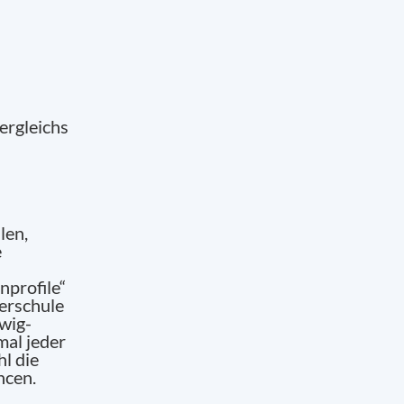
len,
e
nprofile“
derschule
wig-
mal jeder
l die
ncen.