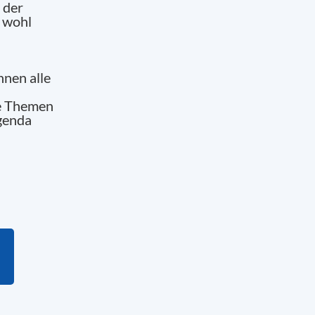
 der
r wohl
nnen alle
ie Themen
Agenda
l