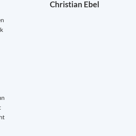
Christian Ebel
en
rk
nn
t
ht