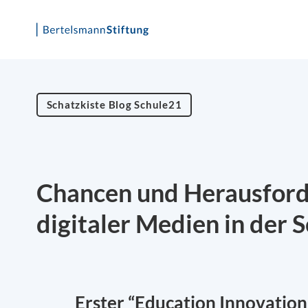
Skip
to
content
Schatzkiste Blog Schule21
Chancen und Herausford
digitaler Medien in der 
Erster “Education Innovation 