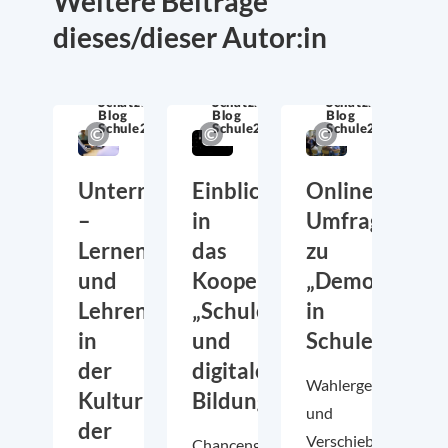
Weitere Beiträge
dieses/dieser Autor:in
Schatzkiste
Schatzkiste
Schatzkiste
Blog
Blog
Blog
Schule21
Schule21
Schule21
Unterrichtsentwicklung
Einblicke
Online-
–
in
Umfrage
Lernen
das
zu
und
Kooperationsprojekt
„Demokratieb
Lehren
„Schule
in
in
und
Schulen“
der
digitale
Wahlergebnisse
Kultur
Bildung“
und
der
Verschiebungen
Chancengerechtigkeit,