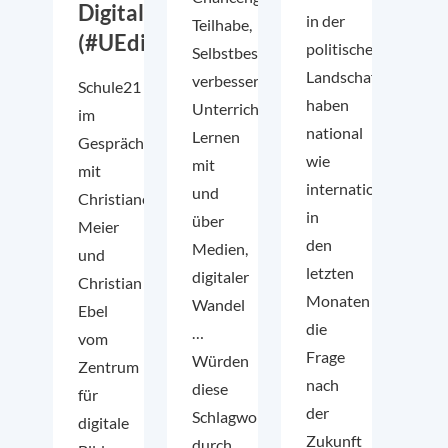
Digitalität
in der
Teilhabe,
(#UEdigital)
politischen
Selbstbestimmung,
Landschaft
verbesserte
Schule21
haben
Unterrichtsqualität,
im
national
Lernen
Gespräch
wie
mit
mit
international
und
Christiane
in
über
Meier
den
Medien,
und
letzten
digitaler
Christian
Monaten
Wandel
Ebel
die
…
vom
Frage
Würden
Zentrum
nach
diese
für
der
Schlagworte
digitale
Zukunft
durch