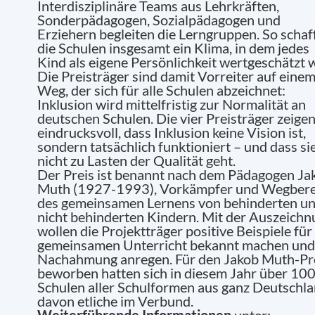
Interdisziplinäre Teams aus Lehrkräften,
Sonderpädagogen, Sozialpädagogen und
Erziehern begleiten die Lerngruppen. So schaf
die Schulen insgesamt ein Klima, in dem jedes
Kind als eigene Persönlichkeit wertgeschätzt w
Die Preisträger sind damit Vorreiter auf eine
Weg, der sich für alle Schulen abzeichnet:
Inklusion wird mittelfristig zur Normalität an
deutschen Schulen. Die vier Preisträger zeige
eindrucksvoll, dass Inklusion keine Vision ist,
sondern tatsächlich funktioniert – und dass si
nicht zu Lasten der Qualität geht.
Der Preis ist benannt nach dem Pädagogen Ja
Muth (1927-1993), Vorkämpfer und Wegbere
des gemeinsamen Lernens von behinderten u
nicht behinderten Kindern. Mit der Auszeich
wollen die Projektträger positive Beispiele für
gemeinsamen Unterricht bekannt machen und
Nachahmung anregen. Für den Jakob Muth-Pr
beworben hatten sich in diesem Jahr über 10
Schulen aller Schulformen aus ganz Deutschla
davon etliche im Verbund.
Weiterführende Informationen
unter: