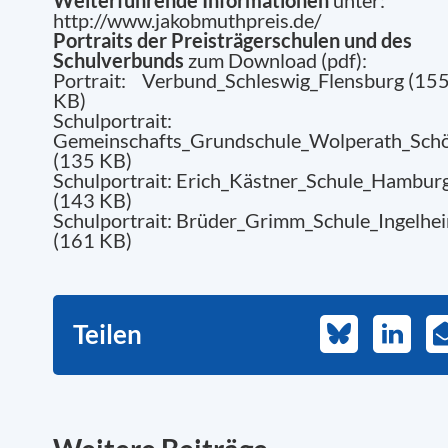
http://www.jakobmuthpreis.de/
Portraits der Preisträgerschulen und des
Schulverbunds
zum Download (pdf):
Portrait:
Verbund_Schleswig_Flensburg
(15
KB)
Schulportrait:
Gemeinschafts_Grundschule_Wolperath_Sch
(135 KB)
Schulportrait:
Erich_Kästner_Schule_Hambur
(143 KB)
Schulportrait:
Brüder_Grimm_Schule_Ingelhe
(161 KB)
Teilen
Bluesky
LinkedI
E
M