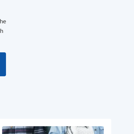
che
ch
l