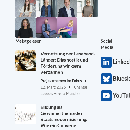
Meistgelesen
Social
Media
Vernetzung der Leseband-
Länder: Diagnostik und
Linked
Förderung wirksam
verzahnen
Blues
Projektthemen im Fokus
12. März 2026
Chantal
Lepper, Angela Müncher
YouTu
Bildung als
Gewinnerthema der
Staatsmodernisierung:
Wie ein Convener