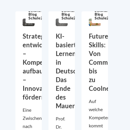
Schatzkiste
Schatzkiste
Schatzkiste
Blog
Blog
Blog
Schule21
Schule21
Schule21
Strategien
KI-
Future
entwickeln
basiertes
Skills:
–
Lernen
Von
Kompetenzen
in
Communicati
aufbauen
Deutschland:
bis
–
Das
zu
Innovationen
Ende
Coolness.
fördern
des
Auf
Mauerblümchendaseins?
welche
Eine
Kompetenzen
Zwischenbilanz
Prof.
kommt
nach
Dr.