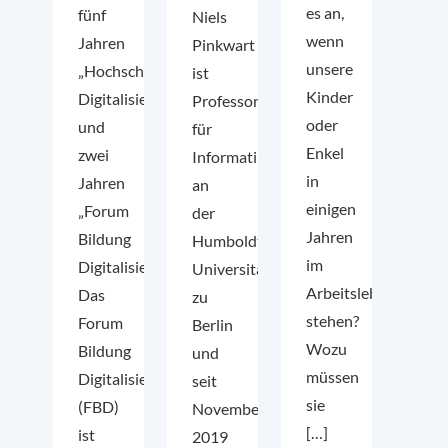
es an,
fünf
Niels
wenn
Jahren
Pinkwart
unsere
„Hochschulforum
ist
Kinder
Digitalisierung“
Professor
oder
und
für
Enkel
zwei
Informatik
in
Jahren
an
einigen
„Forum
der
Jahren
Bildung
Humboldt-
im
Digitalisierung“
Universität
Arbeitsleben
Das
zu
stehen?
Forum
Berlin
Wozu
Bildung
und
müssen
Digitalisierung
seit
sie
(FBD)
November
[…]
ist
2019