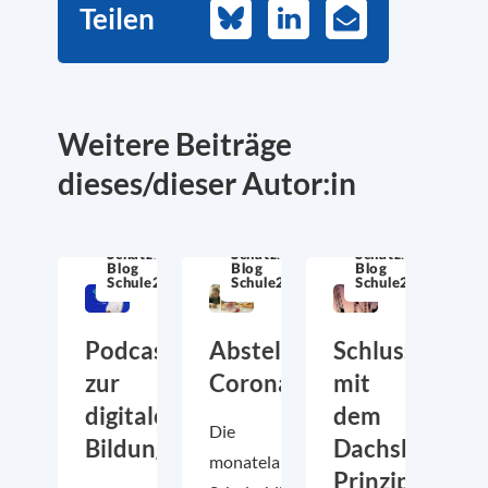
Teilen
Bluesky
LinkedIn
E-
Mail
Weitere Beiträge
dieses/dieser Autor:in
Schatzkiste
Schatzkiste
Schatzkiste
Blog
Blog
Blog
Schule21
Schule21
Schule21
Podcast
Abstellgleis
Schluss
zur
Corona
mit
digitalen
dem
Die
Bildungsrevolution
Dachsbau-
monatelangen
Prinzip!