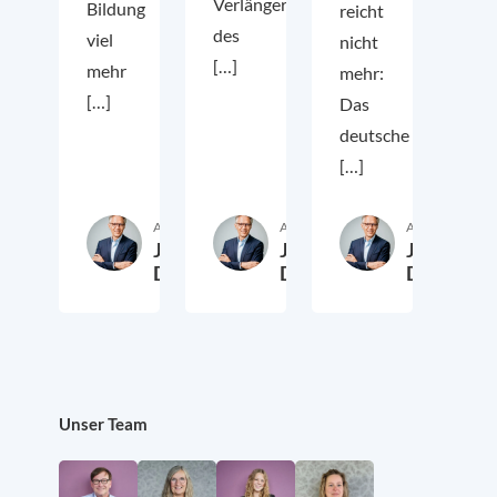
Verlängerung
Bildung
reicht
des
viel
nicht
[…]
mehr
mehr:
[…]
Das
deutsche
[…]
Autor:in
Autor:in
Autor:in
Jörg
Jörg
Jörg
Dräger
Dräger
Dräger
30. April 2021
16. März 2021
8. März 
Unser Team