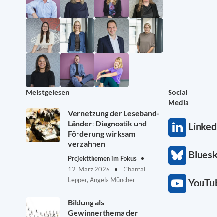
Meistgelesen
Social
Media
Vernetzung der Leseband-
Länder: Diagnostik und
Linked
Förderung wirksam
verzahnen
Blues
Projektthemen im Fokus
12. März 2026
Chantal
Lepper, Angela Müncher
YouTu
Bildung als
Gewinnerthema der