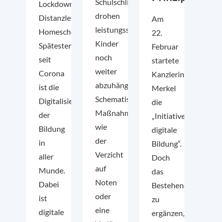
Schulschließungen
Lockdowns,
drohen
Distanzlernen,
Am
leistungsschwache
Homeschooling.
22.
Kinder
Spätestens
Februar
noch
seit
startete
weiter
Corona
Kanzlerin
abzuhängen.
ist die
Merkel
Schematische
Digitalisierung
die
Maßnahmen
der
„Initiative
wie
Bildung
digitale
der
in
Bildung“.
Verzicht
aller
Doch
auf
Munde.
das
Noten
Dabei
Bestehende
oder
ist
zu
eine
digitale
ergänzen,