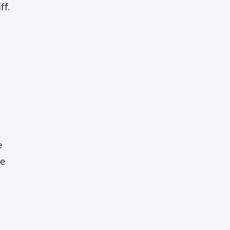
ff.
e
he