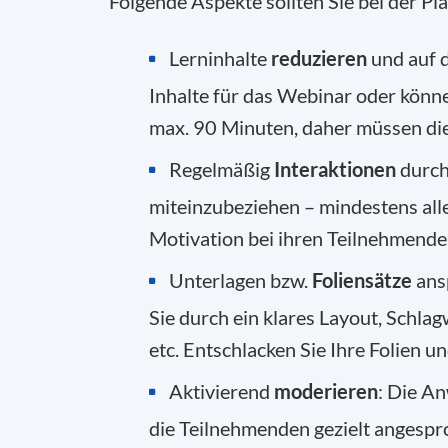
Folgende Aspekte sollten Sie bei der 
Lerninhalte
reduzieren
und auf d
Inhalte für das Webinar oder könn
max. 90 Minuten, daher müssen die
Regelmäßig
Interaktionen
durch
miteinzubeziehen – mindestens all
Motivation bei ihren Teilnehmende
Unterlagen bzw.
Foliensätze
ansp
Sie durch ein klares Layout, Schlag
etc. Entschlacken Sie Ihre Folien un
Aktivierend
moderieren
: Die A
die Teilnehmenden gezielt angespr