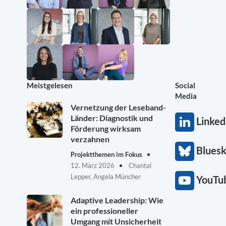
Meistgelesen
Social
Media
Vernetzung der Leseband-
Länder: Diagnostik und
Linked
Förderung wirksam
verzahnen
Blues
Projektthemen im Fokus
12. März 2026
Chantal
Lepper, Angela Müncher
YouTu
Adaptive Leadership: Wie
ein professioneller
Umgang mit Unsicherheit