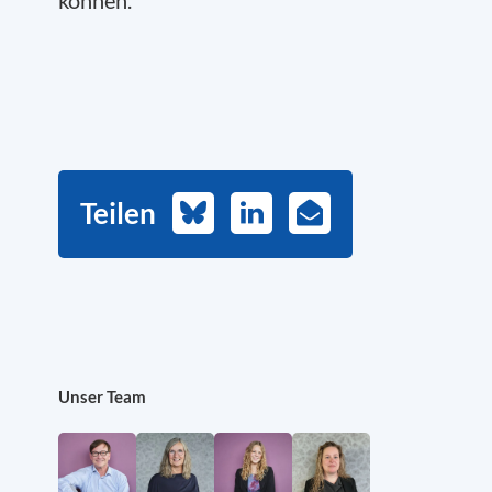
können.
Teilen
Bluesky
LinkedIn
E-
Mail
Unser Team