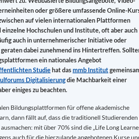
lenwert zu. Webbasierte Bildungsangebote, Video-
erneinheiten oder größere umfassende Online-Kur
nzwischen auf vielen internationalen Plattformen
einzelne Hochschulen und Institute, oft aber auch
fig auch in unternehmerischer Initiative oder
geraten dabei zunehmend ins Hintertreffen. Sollte
ngsplattformen ein nationales Angebot
ffentlichten Studie
hat das
mmb Institut
gemeinsa
lforums Digitalisierung
die Machbarkeit einer
aber einiges zu beachten.
alen Bildungsplattformen für offene akademische
n, dann fällt auf, dass die traditionell Studierenden
r ausmachen: mit über 70% sind die „Life Long Learne
rigens auch für die hierzulande angebotenen Kurse un