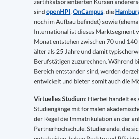
zertifikatsorientierten Kursen anderer
sind
openHPI
,
OnCampus
, die
Hamburg
noch im Aufbau befindet) sowie (ehema
International ist dieses Marktsegment
Monat entstehen zwischen 70 und 140 
älter als 25 Jahre und damit typischer
Berufstätigen zuzurechnen. Während bis
Bereich entstanden sind, werden derzeit
entwickelt und bieten somit auch die Mö
Virtuelles
Studium
: Hierbei handelt es
Studiengänge mit formalen akademische
der Regel die Immatrikulation an der a
Partnerhochschule. Studierende, die si
entscheiden, haben Rechte und Pflicht