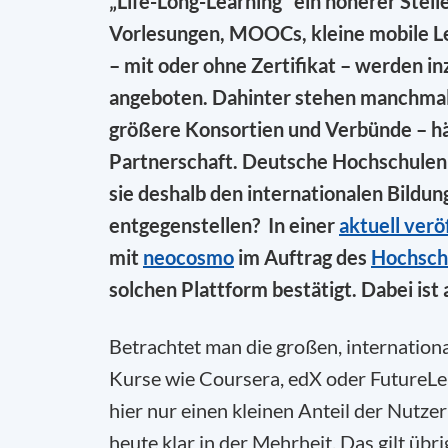
„Life-Long-Learning“ ein höherer Stel
Vorlesungen, MOOCs, kleine mobile L
– mit oder ohne Zertifikat – werden i
angeboten. Dahinter stehen manchmal 
größere Konsortien und Verbünde – häu
Partnerschaft. Deutsche Hochschulen 
sie deshalb den internationalen Bildu
entgegenstellen? In einer
aktuell verö
mit
neocosmo
im Auftrag des
Hochschu
solchen Plattform bestätigt. Dabei ist 
Betrachtet man die großen, internation
Kurse wie Coursera, edX oder FutureLear
hier nur einen kleinen Anteil der Nutze
heute klar in der Mehrheit. Das gilt üb