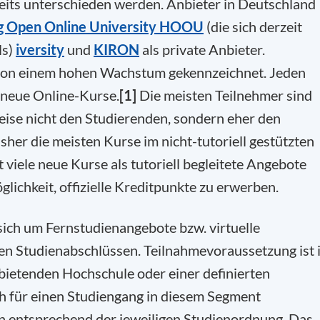
seits unterschieden werden. Anbieter in Deutschland
 Open Online University HOOU
(die sich derzeit
ls)
iversity
und
KIRON
als private Anbieter.
 von einem hohen Wachstum gekennzeichnet. Jeden
neue Online-Kurse.
[1]
Die meisten Teilnehmer sind
weise nicht den Studierenden, sondern eher den
her die meisten Kurse im nicht-tutoriell gestützten
 viele neue Kurse als tutoriell begleitete Angebote
glichkeit, offizielle Kreditpunkte zu erwerben.
 sich um Fernstudienangebote bzw. virtuelle
n Studienabschlüssen. Teilnahmevoraussetzung ist 
nbietenden Hochschule oder einer definierten
ch für einen Studiengang in diesem Segment
en entsprechend der jeweiligen Studienordnung. Das