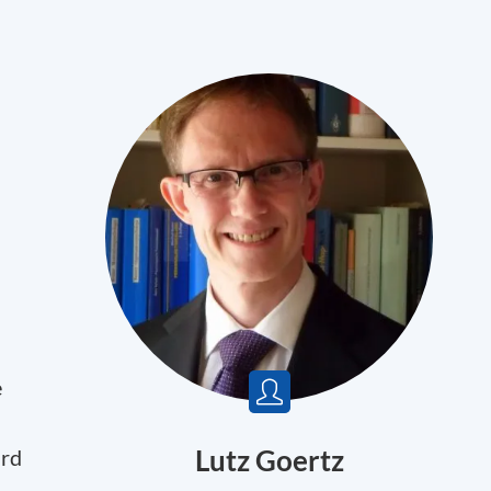
e
Lutz Goertz
ard