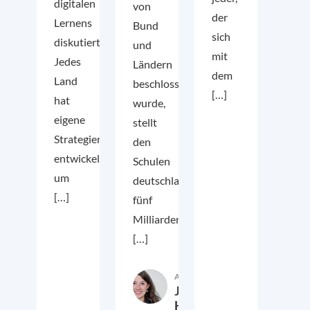
digitalen
von
der
Lernens
Bund
sich
diskutiert.
und
mit
Jedes
Ländern
dem
Land
beschlossen
[…]
hat
wurde,
eigene
stellt
Strategien
den
entwickelt,
Schulen
um
deutschlandweit
[…]
fünf
Milliarden
[…]
Autor:in
Julia
Hense