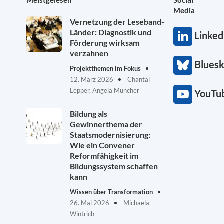
Meistgelesen
Social
Media
Vernetzung der Leseband-
Länder: Diagnostik und
Linked
Förderung wirksam
verzahnen
Blues
Projektthemen im Fokus
12. März 2026
Chantal
Lepper, Angela Müncher
YouTu
Bildung als
Gewinnerthema der
Staatsmodernisierung:
Wie ein Convener
Reformfähigkeit im
Bildungssystem schaffen
kann
Wissen über Transformation
26. Mai 2026
Michaela
Wintrich