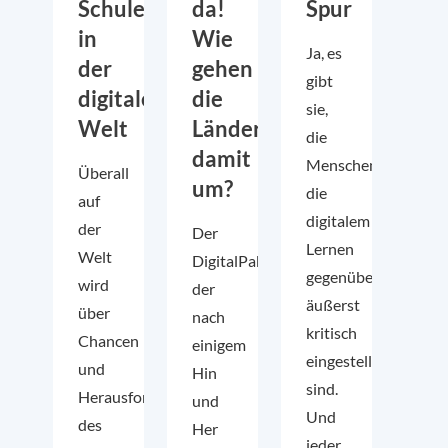
Schule
da!
Spur
in
Wie
Ja, es
der
gehen
gibt
digitalen
die
sie,
Welt
Länder
die
damit
Menschen,
Überall
um?
die
auf
digitalem
der
Der
Lernen
Welt
DigitalPakt,
gegenüber
wird
der
äußerst
über
nach
kritisch
Chancen
einigem
eingestellt
und
Hin
sind.
Herausforderungen
und
Und
des
Her
jeder,