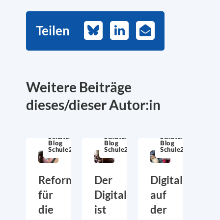
Teilen
Bluesky
LinkedIn
E-
Mail
Weitere Beiträge
dieses/dieser Autor:in
Schatzkiste
Schatzkiste
Schatzkiste
Blog
Blog
Blog
Schule21
Schule21
Schule21
Reformstrategien
Der
Digitalkritike
für
DigitalPakt
auf
die
ist
der