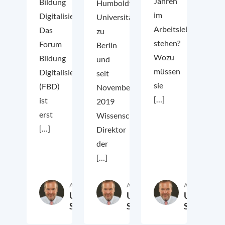
Jahren
Bildung
Humboldt-
im
Digitalisierung“
Universität
Arbeitsleben
Das
zu
stehen?
Forum
Berlin
Wozu
Bildung
und
müssen
Digitalisierung
seit
sie
(FBD)
November
[…]
ist
2019
erst
Wissenschaftlicher
[…]
Direktor
der
[…]
Autor:in
Autor:in
Autor:in
Ulrich
Ulrich
Ulrich
Schmid
Schmid
Schmid
16. März 2020
11. Februar 2020
6. Janua