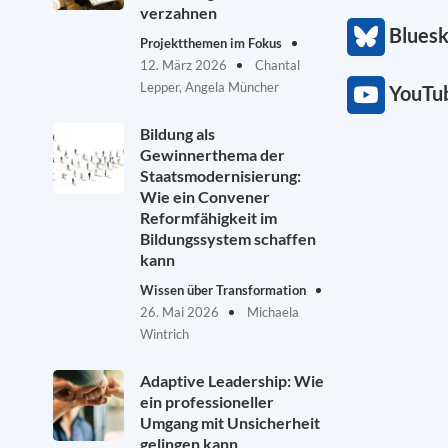
verzahnen
Blues
Projektthemen im Fokus
12. März 2026
Chantal
Lepper, Angela Müncher
YouTu
Bildung als
Gewinnerthema der
Staatsmodernisierung:
Wie ein Convener
Reformfähigkeit im
Bildungssystem schaffen
kann
Wissen über Transformation
26. Mai 2026
Michaela
Wintrich
Adaptive Leadership: Wie
ein professioneller
Umgang mit Unsicherheit
gelingen kann