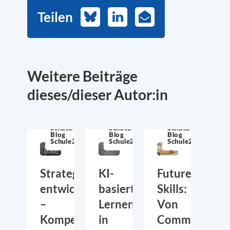
Teilen
Bluesky
LinkedIn
E-
Mail
Weitere Beiträge
dieses/dieser Autor:in
Schatzkiste
Schatzkiste
Schatzkiste
Blog
Blog
Blog
Schule21
Schule21
Schule21
Strategien
KI-
Future
entwickeln
basiertes
Skills:
–
Lernen
Von
Kompetenzen
in
Communicati