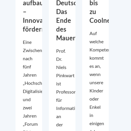
aufbauen
Deutschland:
bis
–
Das
zu
Innovationen
Ende
Coolness.
fördern
des
Auf
Mauerblümchendaseins?
welche
Eine
Kompetenzen
Zwischenbilanz
Prof.
kommt
nach
Dr.
es an,
fünf
Niels
wenn
Jahren
Pinkwart
unsere
„Hochschulforum
ist
Kinder
Digitalisierung“
Professor
oder
und
für
Enkel
zwei
Informatik
in
Jahren
an
einigen
„Forum
der