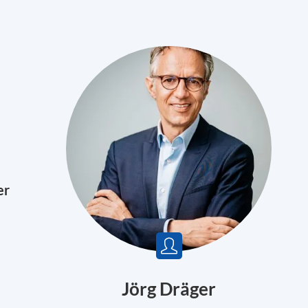
er
Jörg Dräger