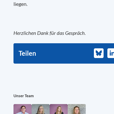
liegen.
Herzlichen Dank für das Gespräch.
Teilen
Bluesky
L
Unser Team