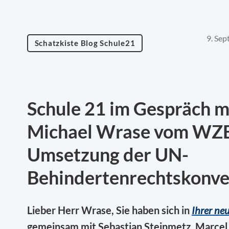
9. Se
Schatzkiste Blog Schule21
Schule 21 im Gespräch m
Michael Wrase vom WZB
Umsetzung der UN-
Behindertenrechtskonve
Lieber Herr Wrase, Sie haben sich in
Ihrer ne
gemeinsam mit Sebastian Steinmetz, Marcel