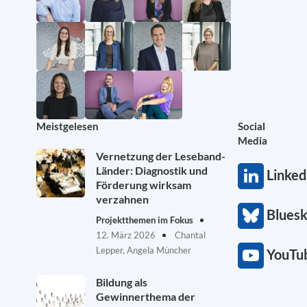
Meistgelesen
Social
Media
Vernetzung der Leseband-
Länder: Diagnostik und
Linked
Förderung wirksam
verzahnen
Blues
Projektthemen im Fokus
12. März 2026
Chantal
Lepper, Angela Müncher
YouTu
Bildung als
Gewinnerthema der