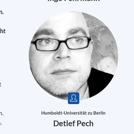
n.
cht
t
n.
Humboldt-Universität zu Berlin
Detlef Pech
.