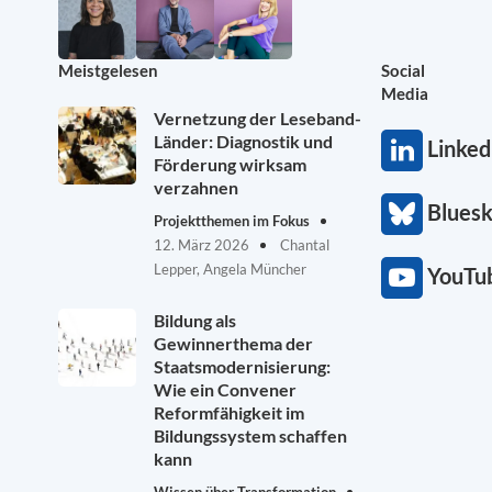
Meistgelesen
Social
Media
Vernetzung der Leseband-
Länder: Diagnostik und
Linked
Förderung wirksam
verzahnen
Blues
Projektthemen im Fokus
12. März 2026
Chantal
Lepper, Angela Müncher
YouTu
Bildung als
Gewinnerthema der
Staatsmodernisierung:
Wie ein Convener
Reformfähigkeit im
Bildungssystem schaffen
kann