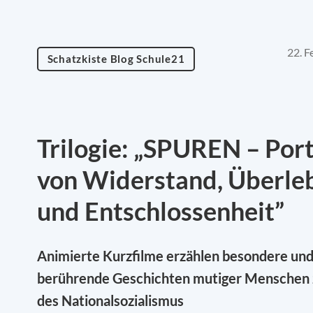
22. F
Schatzkiste Blog Schule21
Trilogie: „SPUREN – Port
von Widerstand, Überle
und Entschlossenheit”
Animierte Kurzfilme erzählen besondere un
berührende Geschichten mutiger Menschen z
des Nationalsozialismus