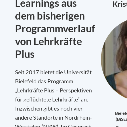
Learnings aus
Kri
dem bisherigen
Programmverlauf
von Lehrkräfte
Plus
Seit 2017 bietet die Universität
Bielefeld das Programm
„Lehrkräfte Plus – Perspektiven
für geflüchtete Lehrkräfte“ an.
Inzwischen gibt es noch vier
Bielef
andere Standorte in Nordrhein-
(BiSEd
Westfalen (NRW). Im Gespräch