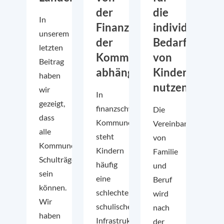
der
die
In
Finanzkraft
individuellen
unserem
der
Bedarfe
letzten
Kommunen
von
Beitrag
abhängig?
Kindern
haben
nutzen
wir
In
gezeigt,
finanzschwachen
Die
dass
Kommunen
Vereinbarkeit
alle
steht
von
Kommunen
Kindern
Familie
Schulträger
häufig
und
sein
eine
Beruf
können.
schlechtere
wird
Wir
schulische
nach
haben
Infrastruktur
der