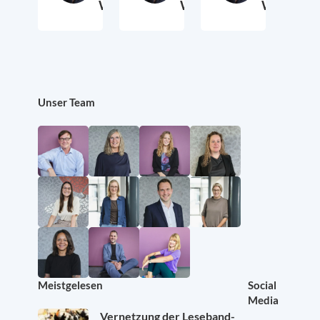
Wieda
Wieda
Wieda
6. Dezember 2023
24. Oktober 2023
12. O
Unser Team
Meistgelesen
Social
Media
Vernetzung der Leseband-