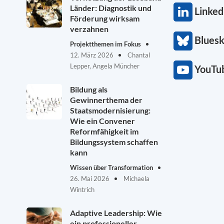
Länder: Diagnostik und
Linked
Förderung wirksam
verzahnen
Blues
Projektthemen im Fokus
12. März 2026
Chantal
Lepper, Angela Müncher
YouTu
Bildung als
Gewinnerthema der
Staatsmodernisierung:
Wie ein Convener
Reformfähigkeit im
Bildungssystem schaffen
kann
Wissen über Transformation
26. Mai 2026
Michaela
Wintrich
Adaptive Leadership: Wie
ein professioneller