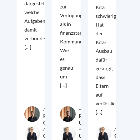
dargestellt,
zur
Kita
welche
Verfügung
schwieriger.
Aufgaben
als in
Hat
damit
finanzstarken
der
verbunden
Kommunen.
Kita-
[…]
Wie
Ausbau
es
dafür
genau
gesorgt,
um
dass
[…]
Eltern
auf
verlässliche
Autor:in
Autor:in
[…]
René
René
Geißler
Geißler
Autor:in
Autor:in
Autor:in
Christina
Christina
Christina