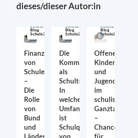
dieses/dieser Autor:in
Schatzkiste
Schatzkiste
Schatzkiste
Blog
Blog
Blog
Schule21
Schule21
Schule21
Finanzierung
Die
Offene
von
Kommune
Kinder-
Schulen
als
und
–
Schulträger:
Jugendarbeit
Die
In
im
Rolle
welchem
schulischen
von
Umfang
Ganztag
Bund
ist
–
und
Schulqualität
Chancen
Ländern
von
für