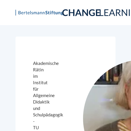
Skip
to
content
Akademische
Rätin
im
Institut
für
Allgemeine
Didaktik
und
Schulpädagogik
-
TU