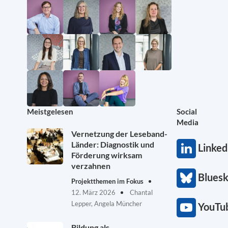
Meistgelesen
Social
Media
Vernetzung der Leseband-
Länder: Diagnostik und
Linked
Förderung wirksam
verzahnen
Blues
Projektthemen im Fokus
12. März 2026
Chantal
Lepper, Angela Müncher
YouTu
Bildung als