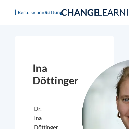
Skip
to
content
Ina
Döttinger
Dr.
Ina
Döttinger