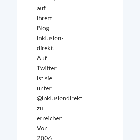
auf
ihrem
Blog
inklusion-
direkt.
Auf
Twitter
ist sie
unter
@inklusiondirekt
zu
erreichen.
Von
2006