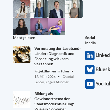
Meistgelesen
Social
Media
Vernetzung der Leseband-
Länder: Diagnostik und
Linked
Förderung wirksam
verzahnen
Blues
Projektthemen im Fokus
12. März 2026
Chantal
Lepper, Angela Müncher
YouTu
Bildung als
Gewinnerthema der
Staatsmodernisierung:
Wie ein Convener