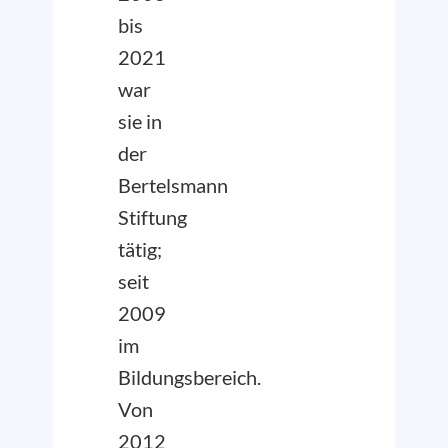
bis
2021
war
sie in
der
Bertelsmann
Stiftung
tätig;
seit
2009
im
Bildungsbereich.
Von
2012