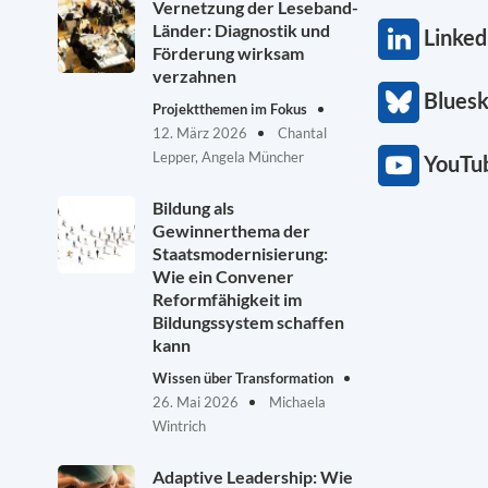
Vernetzung der Leseband-
Länder: Diagnostik und
Linked
Förderung wirksam
verzahnen
Blues
Projektthemen im Fokus
12. März 2026
Chantal
Lepper, Angela Müncher
YouTu
Bildung als
Gewinnerthema der
Staatsmodernisierung:
Wie ein Convener
Reformfähigkeit im
Bildungssystem schaffen
kann
Wissen über Transformation
26. Mai 2026
Michaela
Wintrich
Adaptive Leadership: Wie