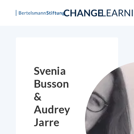
Skip
to
content
Svenia
Busson
&
Audrey
Jarre