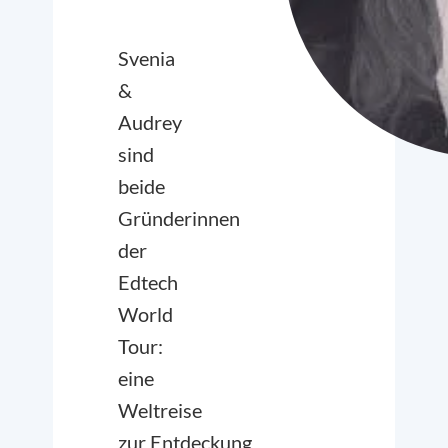
Svenia
&
Audrey
sind
beide
Gründerinnen
der
Edtech
World
Tour:
eine
Weltreise
zur Entdeckung