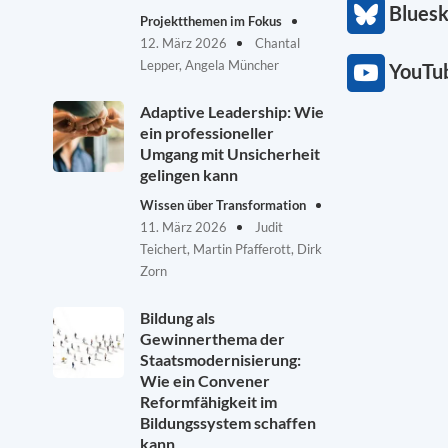
Blues
Projektthemen im Fokus
12. März 2026
Chantal
Lepper, Angela Müncher
YouTu
Adaptive Leadership: Wie
ein professioneller
Umgang mit Unsicherheit
gelingen kann
Wissen über Transformation
11. März 2026
Judit
Teichert, Martin Pfafferott, Dirk
Zorn
Bildung als
Gewinnerthema der
Staatsmodernisierung:
Wie ein Convener
Reformfähigkeit im
Bildungssystem schaffen
kann