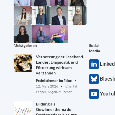
Meistgelesen
Social
Media
Vernetzung der Leseband-
Länder: Diagnostik und
Linked
Förderung wirksam
verzahnen
Blues
Projektthemen im Fokus
12. März 2026
Chantal
Lepper, Angela Müncher
YouTu
Bildung als
Gewinnerthema der
Staatsmodernisierung: