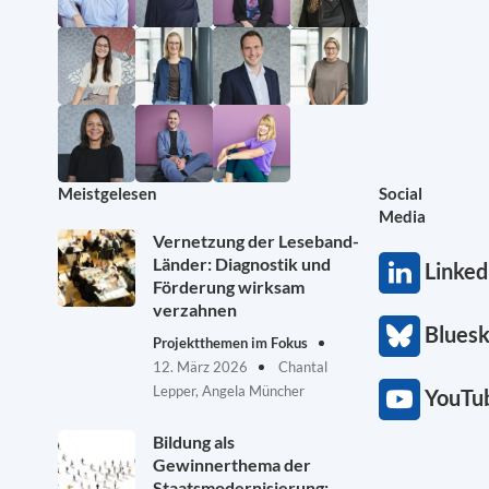
Meistgelesen
Social
Media
Vernetzung der Leseband-
Länder: Diagnostik und
Linked
Förderung wirksam
verzahnen
Blues
Projektthemen im Fokus
12. März 2026
Chantal
Lepper, Angela Müncher
YouTu
Bildung als
Gewinnerthema der
Staatsmodernisierung: